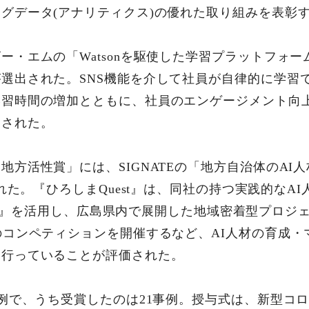
グデータ(アナリティクス)の優れた取り組みを表彰
エムの「Watsonを駆使した学習プラットフォーム「Yo
選出された。SNS機能を介して社員が自律的に学習
学習時間の増加とともに、社員のエンゲージメント向
価された。
地方活性賞」には、SIGNATEの「地方自治体のAI
された。『ひろしまQuest』は、同社の持つ実践的なA
uest』を活用し、広島県内で展開した地域密着型プロ
のコンペティションを開催するなど、AI人材の育成
を行っていることが評価された。
事例で、うち受賞したのは21事例。授与式は、新型コ