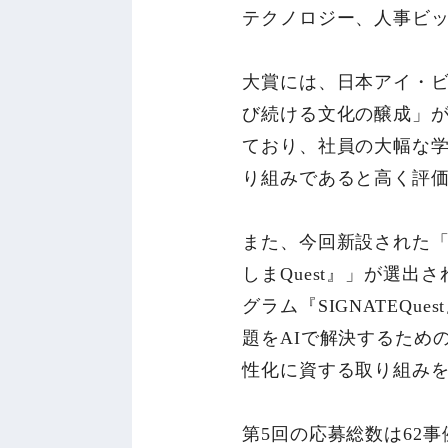
テクノロジー、人事ビッ
大賞には、日本アイ・ビー・
び続ける文化の醸成」が
ており、社員の大幅な
り組みであると高く評
また、今回新設された「
しまQuest』」が選出
グラム『SIGNATEQ
題をAIで解決するため
性化に資する取り組み
第5回の応募総数は62