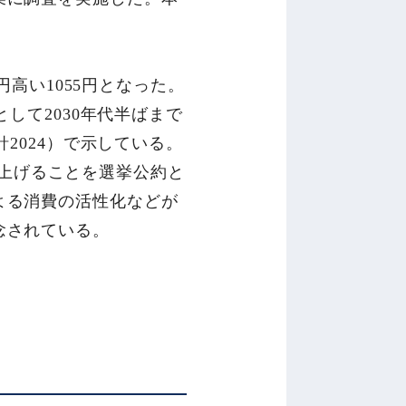
円高い1055円となった。
として2030年代半ばまで
針2024）で示している。
引き上げることを選挙公約と
よる消費の活性化などが
念されている。