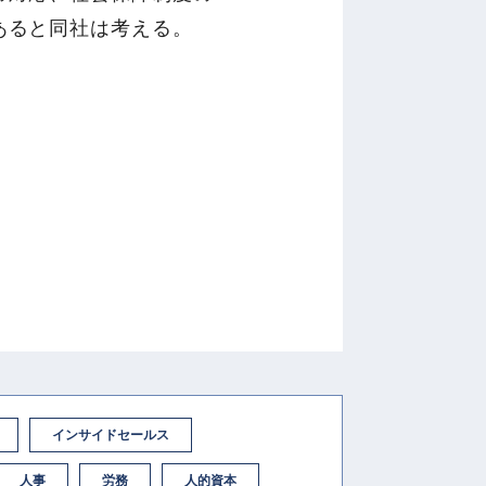
あると同社は考える。
インサイドセールス
人事
労務
人的資本