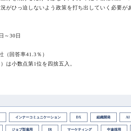
状況がひっ迫しないよう政策を打ち出していく必要が
日～30日
社（回答率41.3％）
）は小数点第1位を四捨五入。
インナーコミュニケーション
DX
組織開発
AI
ジョブ型雇用
IR
マーケティング
中途採用