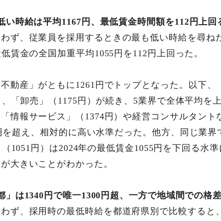
い時給は平均1167円、最低賃金時間額を112円上回
わず、従業員を採用するときの最も低い時給を尋ねた
低賃金の全国加重平均1055円を112円上回った。
不動産」がともに1261円でトップとなった。以下、「
円）、「卸売」（1175円）が続き、5業界で全体平均
「情報サービス」（1374円）や経営コンサルタント
300円を超え、相対的に高い水準だった。他方、同じ業
」（1051円）は2024年の最低賃金1055円を下回る
差が大きいことがわかった。
」は1340円で唯一1300円超、一方で地域間での格
問わず、採用時の最低時給を都道府県別で比較すると