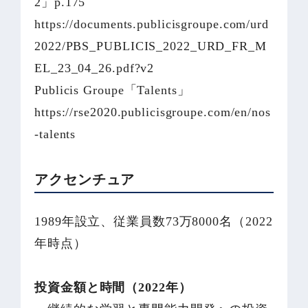
2」p.175
https://documents.publicisgroupe.com/urd
2022/PBS_PUBLICIS_2022_URD_FR_M
EL_23_04_26.pdf?v2
Publicis Groupe「Talents」
https://rse2020.publicisgroupe.com/en/nos
-talents
アクセンチュア
1989年設立、従業員数73万8000名（2022
年時点）
投資金額と時間（2022年）