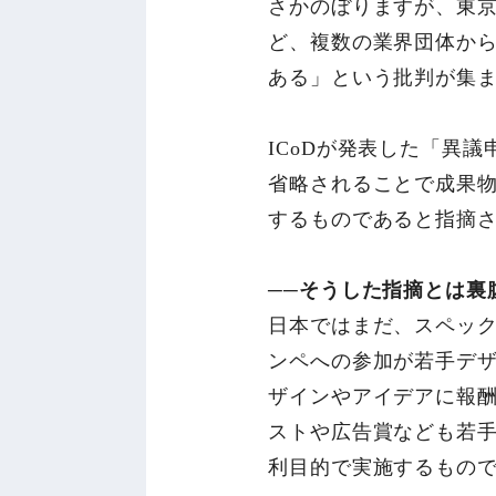
さかのぼりますが、東京
ど、複数の業界団体か
ある」という批判が集
ICoDが発表した「異
省略されることで成果
するものであると指摘
──そうした指摘とは裏
日本ではまだ、スペッ
ンペへの参加が若手デ
ザインやアイデアに報
ストや広告賞なども若
利目的で実施するもの