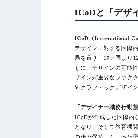
ICoDと「デ
ICoD（Internationa
デザインに対する国際
局を置き、50カ国より
もに、デザインの可能
ザインが重要なファクタ
界グラフィックデザイン
「デザイナー職務行動
ICoDが作成した国際
となり、そして教育機
の秘密保持」といった