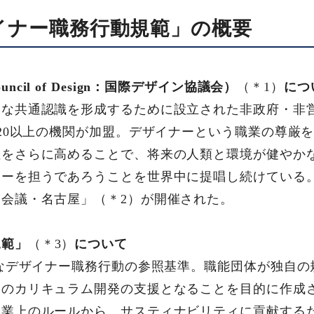
ザイナー職務行動規範」の概要
l Council of Design：国際デザイン協議会）
（＊1）
につ
的な共通認識を形成するために設立された非政府・非
120以上の機関が加盟。デザイナーという職業の尊厳
性をさらに高めることで、将来の人類と環境が健やか
ーを担うであろうことを世界中に提唱し続けている。日
会議・名古屋」（＊2）が開催された。
規範」
（＊3）
について
的なデザイナー職務行動の参照基準。職能団体が独自
関のカリキュラム開発の支援となることを目的に作成
職業上のルールから、サスティナビリティに貢献する