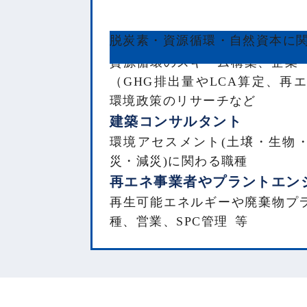
脱炭素・資源循環・自然資本に
環境領域に強みを持つコンサ
資源循環のスキーム構築、企業
（GHG排出量やLCA算定、再
環境政策のリサーチなど
建築コンサルタント
環境アセスメント(土壌・生物・
災・減災)に関わる職種
再エネ事業者やプラントエン
再生可能エネルギーや廃棄物プラ
種、営業、SPC管理 等