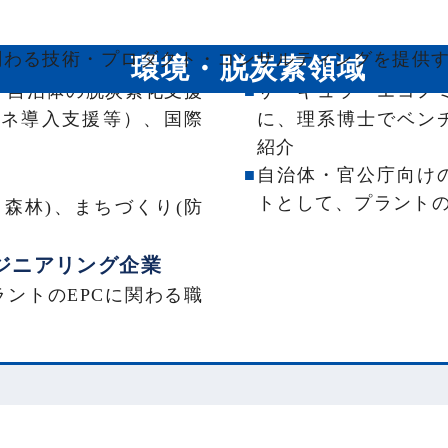
関わる技術・プロダクト・コンサルティングを提供
ルティングファーム
【紹介事例】
環境・脱炭素領域
・自治体の脱炭素化支援
サーキュラーエコノ
エネ導入支援等）、国際
に、理系博士でベン
紹介
自治体・官公庁向け
トとして、プラント
森林)、まちづくり(防
ジニアリング企業
ントのEPCに関わる職