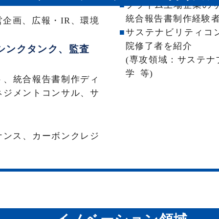
プライム上場企業のサ
統合報告書制作経験
企画、広報・IR、環境
サステナビリティコ
院修了者を紹介
シンクタンク、監査
(専攻領域：サステ
学 等)
ト、統合報告書制作ディ
ネジメントコンサル、サ
ナンス、カーボンクレジ
新規事業部門や
【紹介事例】