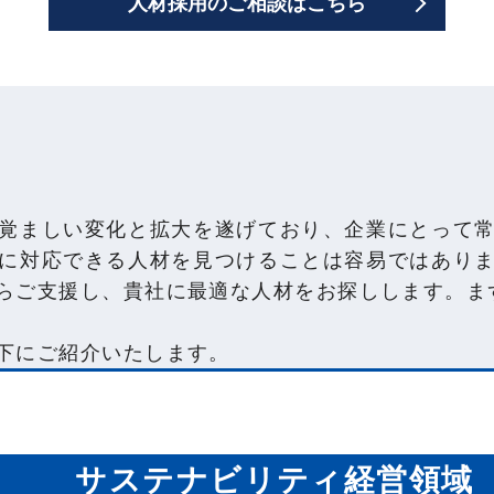
人材採用のご相談はこちら
覚ましい変化と拡大を遂げており、企業にとって
に対応できる人材を見つけることは容易ではあり
らご支援し、貴社に最適な人材をお探しします。ま
下にご紹介いたします。
ィ経営を推進する職
【紹介事例】
サステナビリティ経営領域