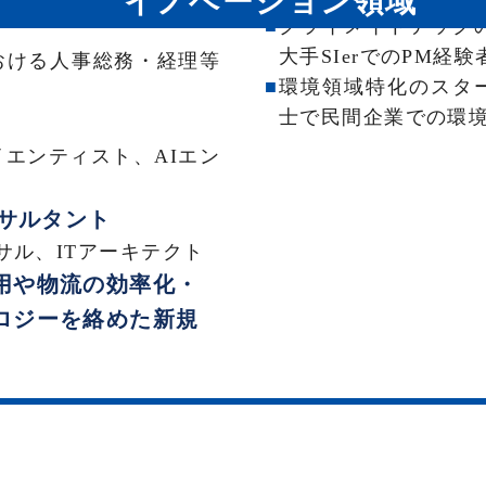
イノベーション領域
クライメイトテック
大手SIerでのPM経
おける人事総務・経理等
環境領域特化のスタ
士で民間企業での環
エンティスト、AIエン
ンサルタント
サル、ITアーキテクト
用や物流の効率化・
ロジーを絡めた新規