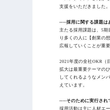
支援をいただきました
──採用に関する課題は
主たる採用課題は、5期
り多くの人に【創業の
広報していくことが重
2021年度の全社OK
拡大は最重要テーマの
してくれるようなメン
えています。
──そのために実行され
採用活動は主に人材エ